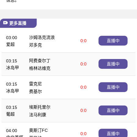
更多直播
沙姆洛克流浪
03:00
0:0
直播中
爱超
邓多克
阿费查尔丁
03:15
0:0
直播中
冰岛甲
格林达维克
雷克尼
03:15
0:0
直播中
冰岛甲
费基尔
埃斯托里尔
03:15
0:0
直播中
葡超
法马利康
奥斯汀FC
04:00
0:0
直播中