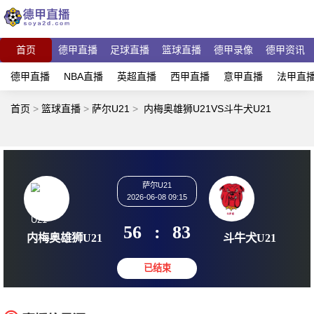
首页
德甲直播
足球直播
篮球直播
德甲录像
德甲资讯
德甲直播
NBA直播
英超直播
西甲直播
意甲直播
法甲直
首页
>
篮球直播
>
萨尔U21
>
内梅奥雄狮U21VS斗牛犬U21
萨尔U21
2026-06-08 09:15
56
:
83
内梅奥雄狮U21
斗牛犬