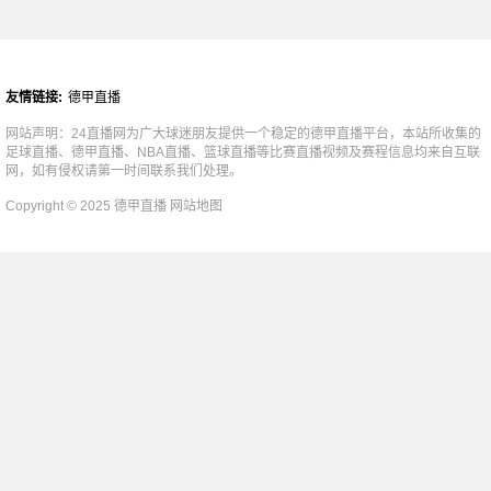
友情链接:
德甲直播
网站声明：24直播网为广大球迷朋友提供一个稳定的德甲直播平台，本站所收集的
足球直播、德甲直播、NBA直播、篮球直播等比赛直播视频及赛程信息均来自互联
网，如有侵权请第一时间联系我们处理。
Copyright © 2025 德甲直播
网站地图