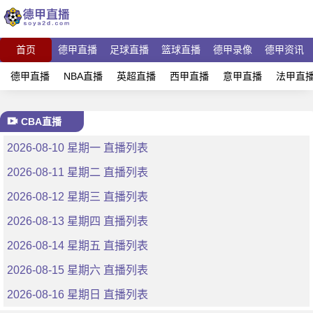
首页
德甲直播
足球直播
篮球直播
德甲录像
德甲资讯
德甲直播
NBA直播
英超直播
西甲直播
意甲直播
法甲直
CBA直播
2026-08-10 星期一 直播列表
2026-08-11 星期二 直播列表
2026-08-12 星期三 直播列表
2026-08-13 星期四 直播列表
2026-08-14 星期五 直播列表
2026-08-15 星期六 直播列表
2026-08-16 星期日 直播列表