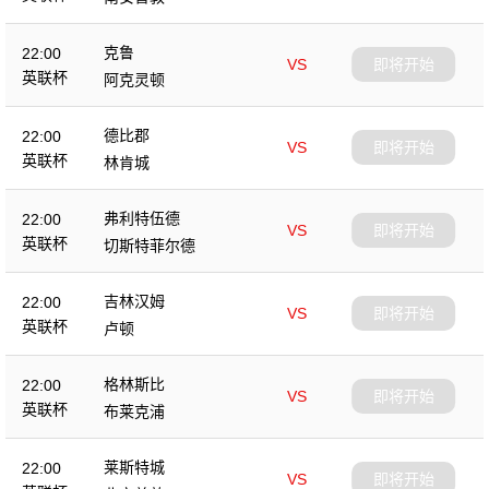
克鲁
22:00
VS
即将开始
英联杯
阿克灵顿
德比郡
22:00
VS
即将开始
英联杯
林肯城
弗利特伍德
22:00
VS
即将开始
英联杯
切斯特菲尔德
吉林汉姆
22:00
VS
即将开始
英联杯
卢顿
格林斯比
22:00
VS
即将开始
英联杯
布莱克浦
莱斯特城
22:00
VS
即将开始