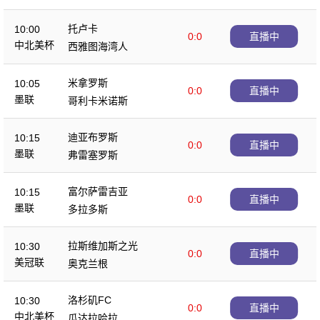
托卢卡
10:00
0:0
直播中
中北美杯
西雅图海湾人
米拿罗斯
10:05
0:0
直播中
墨联
哥利卡米诺斯
迪亚布罗斯
10:15
0:0
直播中
墨联
弗雷塞罗斯
富尔萨雷吉亚
10:15
0:0
直播中
墨联
多拉多斯
拉斯维加斯之光
10:30
0:0
直播中
美冠联
奥克兰根
洛杉矶FC
10:30
0:0
直播中
中北美杯
瓜达拉哈拉