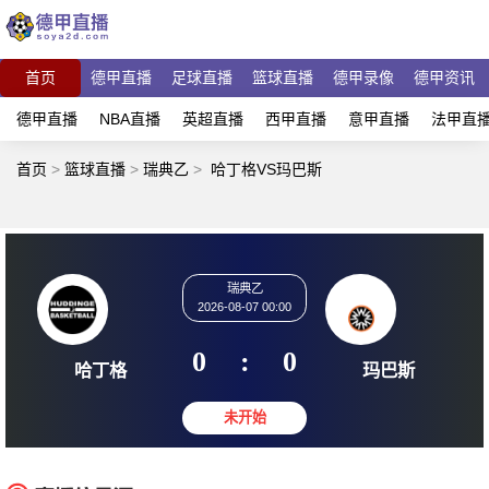
首页
德甲直播
足球直播
篮球直播
德甲录像
德甲资讯
德甲直播
NBA直播
英超直播
西甲直播
意甲直播
法甲直
首页
>
篮球直播
>
瑞典乙
>
哈丁格VS玛巴斯
瑞典乙
2026-08-07 00:00
0
:
0
哈丁格
玛巴