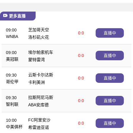
更多直播
芝加哥天空
09:00
0:0
直播中
WNBA
洛杉矶火花
埃尔帕索机车
09:00
0:0
直播中
美冠联
蒙特雷湾
云斯卡尔达斯
09:30
0:0
直播中
哥伦甲
卡利美洲
拉斯阿尼马斯
09:30
0:0
直播中
智利联
ABA安库德
FC阿里安沙
10:00
0:0
直播中
中美俱杯
希雷迪亚诺