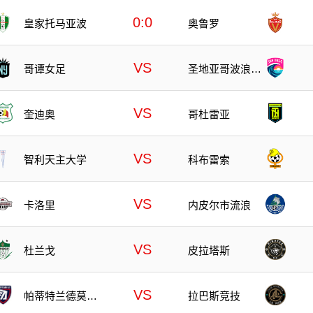
0:0
皇家托马亚波
奥鲁罗
VS
哥谭女足
圣地亚哥波浪女
足
VS
奎迪奥
哥杜雷亚
VS
智利天主大学
科布雷索
VS
卡洛里
内皮尔市流浪
VS
杜兰戈
皮拉塔斯
VS
帕蒂特兰德莫雷
拉巴斯竞技
洛斯