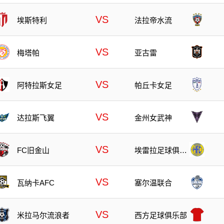
VS
埃斯特利
法拉帝水流
VS
梅塔帕
亚古雷
VS
阿特拉斯女足
帕丘卡女足
VS
达拉斯飞翼
金州女武神
VS
FC旧金山
埃雷拉足球俱乐
部
VS
瓦纳卡AFC
塞尔温联合
VS
米拉马尔流浪者
西方足球俱乐部