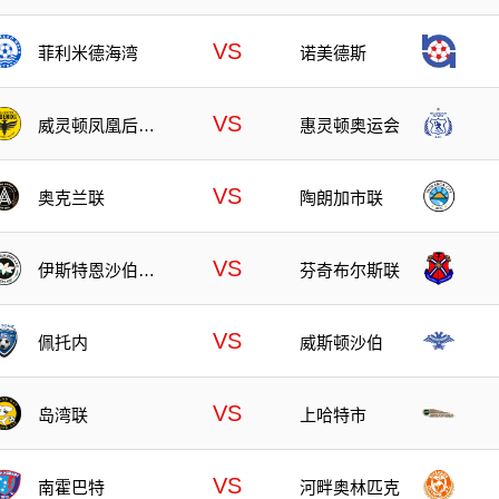
VS
菲利米德海湾
诺美德斯
VS
威灵顿凤凰后备
惠灵顿奥运会
队
VS
奥克兰联
陶朗加市联
VS
伊斯特恩沙伯奥
芬奇布尔斯联
克兰
VS
佩托内
威斯顿沙伯
VS
岛湾联
上哈特市
VS
南霍巴特
河畔奥林匹克