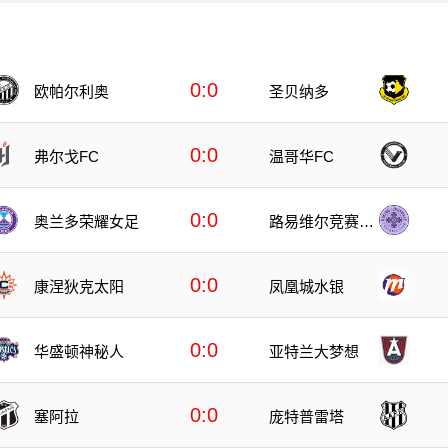
0:0
欧帕尔利奥
圣贝纳多
0:0
弗尔戈FC
温哥华FC
0:0
奥兰多荣耀女足
路易维尔竞赛女
足
0:0
康涅狄克太阳
凤凰城水银
0:0
华盛顿神秘人
亚特兰大梦想
0:0
塞阿拉
庞特普雷塔