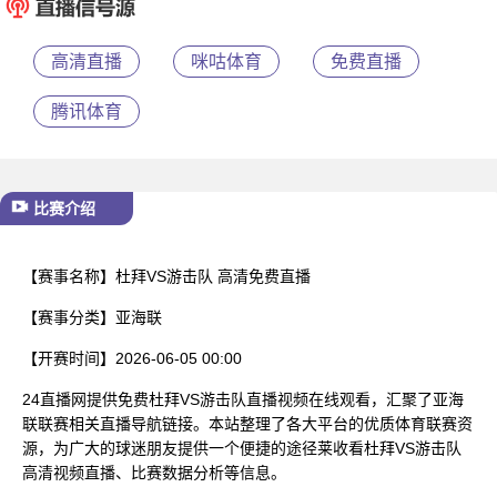
已结束
高清直播
咪咕体育
免费直播
腾讯体育
比赛介绍
【赛事名称】
杜拜VS游击队 高清免费直播
【赛事分类】
亚海联
【开赛时间】
2026-06-05 00:00
24直播网提供免费杜拜VS游击队直播视频在线观看，汇聚了亚海
联联赛相关直播导航链接。本站整理了各大平台的优质体育联赛资
源，为广大的球迷朋友提供一个便捷的途径莱收看杜拜VS游击队
高清视频直播、比赛数据分析等信息。