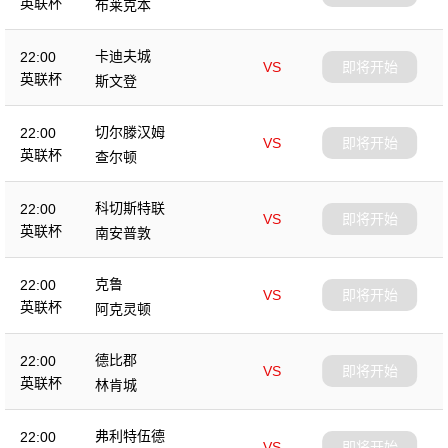
英联杯
布莱克本
卡迪夫城
22:00
VS
即将开始
英联杯
斯文登
切尔滕汉姆
22:00
VS
即将开始
英联杯
查尔顿
科切斯特联
22:00
VS
即将开始
英联杯
南安普敦
克鲁
22:00
VS
即将开始
英联杯
阿克灵顿
德比郡
22:00
VS
即将开始
英联杯
林肯城
弗利特伍德
22:00
VS
即将开始