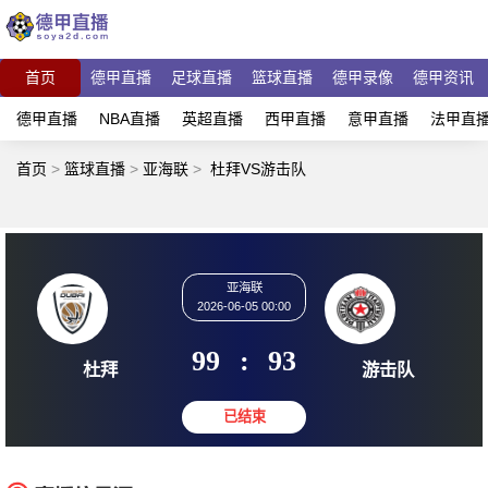
首页
德甲直播
足球直播
篮球直播
德甲录像
德甲资讯
德甲直播
NBA直播
英超直播
西甲直播
意甲直播
法甲直
首页
>
篮球直播
>
亚海联
>
杜拜VS游击队
亚海联
2026-06-05 00:00
99
:
93
杜拜
游击