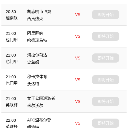
胡志明市飞翼
20:30
VS
即将开始
越南联
西贡热火
阿里萨纳
21:00
VS
即将开始
也门甲
哈德瑞马特
海拉尔荷达
21:00
VS
即将开始
也门甲
史兰姆
穆卡拉体育
21:00
VS
即将开始
也门甲
沃达特
女王公园巡游者
21:00
VS
即将开始
英联杯
米尔沃尔
AFC温布尔登
22:00
VS
即将开始
英联杯
纽波特