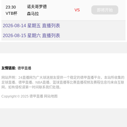
诺夫哥罗德
23:30
VS
即将开始
VTB杯
森马拉
2026-08-14 星期五 直播列表
2026-08-15 星期六 直播列表
友情链接:
德甲直播
网站声明：24直播网为广大球迷朋友提供一个稳定的德甲直播平台，本站所收集的
足球直播、德甲直播、NBA直播、篮球直播等比赛直播视频及赛程信息均来自互联
网，如有侵权请第一时间联系我们处理。
Copyright © 2025 德甲直播
网站地图