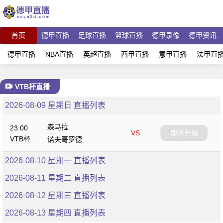
首页
德甲直播
足球直播
篮球直播
德甲录像
德甲资讯
德甲直播
NBA直播
英超直播
西甲直播
意甲直播
法甲直
VTB杯直播
2026-08-09 星期日 直播列表
森马拉
23:00
VS
即将开始
VTB杯
诺夫哥罗德
2026-08-10 星期一 直播列表
2026-08-11 星期二 直播列表
2026-08-12 星期三 直播列表
2026-08-13 星期四 直播列表