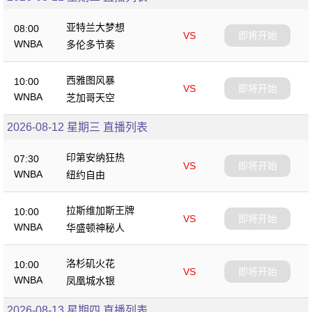
亚特兰大梦想
08:00
VS
即将开始
WNBA
多伦多节奏
西雅图风暴
10:00
VS
即将开始
WNBA
芝加哥天空
2026-08-12 星期三 直播列表
印第安纳狂热
07:30
VS
即将开始
WNBA
纽约自由
拉斯维加斯王牌
10:00
VS
即将开始
WNBA
华盛顿神秘人
洛杉矶火花
10:00
VS
即将开始
WNBA
凤凰城水银
2026-08-13 星期四 直播列表