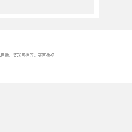
A直播、篮球直播等比赛直播视