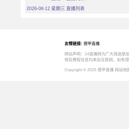
2026-08-12 星期三 直播列表
友情链接:
德甲直播
网站声明：24直播网为广大球迷朋
频及赛程信息均来自互联网，如有侵
Copyright © 2025 德甲直播
网站地