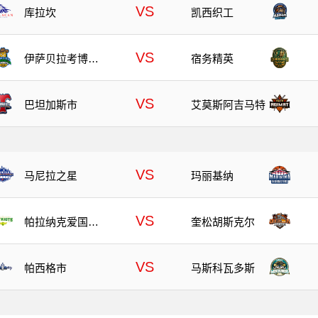
VS
库拉坎
凯西织工
VS
伊萨贝拉考博伊
宿务精英
斯
VS
巴坦加斯市
艾莫斯阿吉马特
VS
马尼拉之星
玛丽基纳
VS
帕拉纳克爱国者
奎松胡斯克尔
队
VS
帕西格市
马斯科瓦多斯