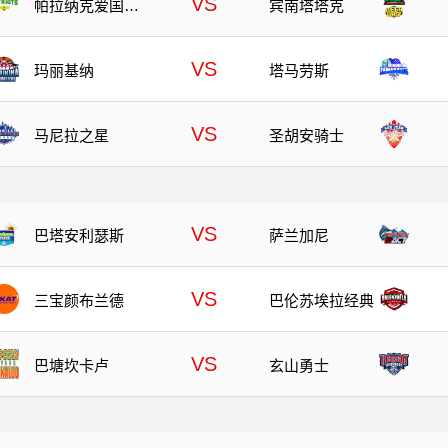
VS
帕拉纳克爱国者
宾南塔塔克
队
VS
玛丽基纳
塔马劳斯
VS
马尼拉之星
圣胡安骑士
VS
巴塔安利瑟斯
萨兰加尼
VS
三宝颜布兰德
巴伦苏埃拉经典
VS
巴塘坎卡卢
玄山勇士