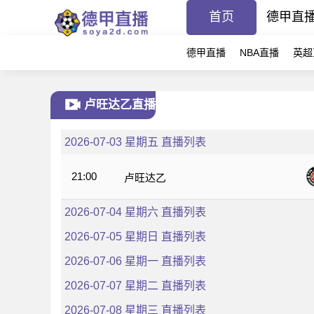
首页
德甲直
德甲直播
NBA直播
英超
卢旺达乙直播
2026-07-03 星期五 直播列表
21:00
卢旺达乙
2026-07-04 星期六 直播列表
2026-07-05 星期日 直播列表
2026-07-06 星期一 直播列表
2026-07-07 星期二 直播列表
2026-07-08 星期三 直播列表