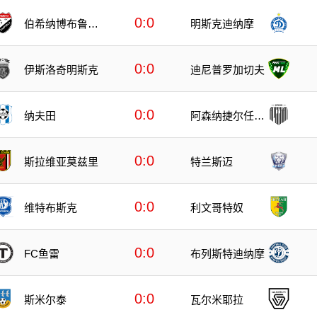
0:0
伯希纳博布鲁伊
明斯克迪纳摩
斯克
0:0
伊斯洛奇明斯克
迪尼普罗加切夫
0:0
纳夫田
阿森纳捷尔任斯
克
0:0
斯拉维亚莫兹里
特兰斯迈
0:0
维特布斯克
利文哥特奴
0:0
FC鱼雷
布列斯特迪纳摩
0:0
斯米尔泰
瓦尔米耶拉