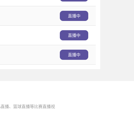
直播中
直播中
直播中
A直播、篮球直播等比赛直播视