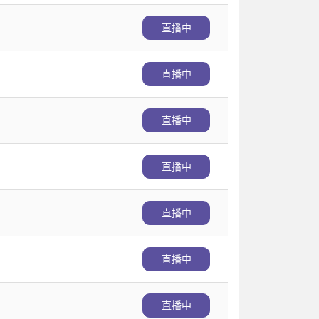
直播中
直播中
直播中
直播中
直播中
直播中
直播中