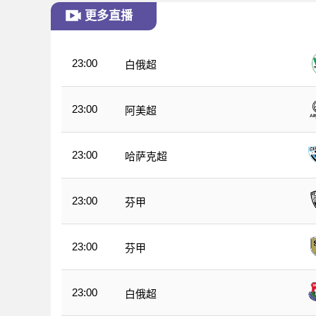
更多直播
23:00
白俄超
23:00
阿美超
23:00
哈萨克超
23:00
芬甲
23:00
芬甲
23:00
白俄超