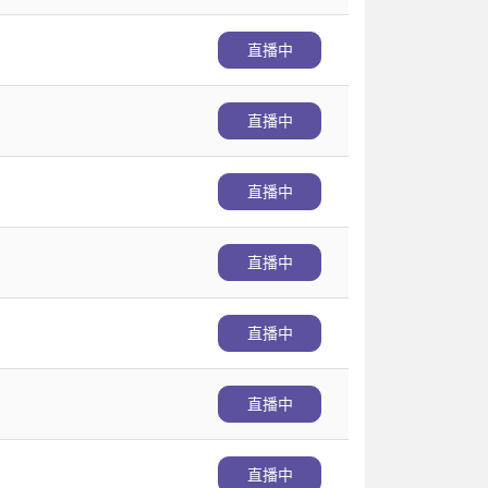
直播中
直播中
直播中
直播中
直播中
直播中
直播中