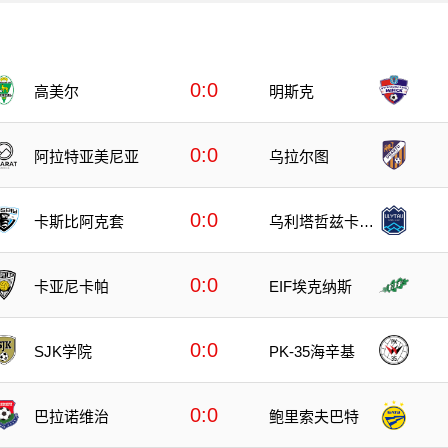
0:0
高美尔
明斯克
0:0
阿拉特亚美尼亚
乌拉尔图
0:0
卡斯比阿克套
乌利塔哲兹卡兹
甘
0:0
卡亚尼卡帕
EIF埃克纳斯
0:0
SJK学院
PK-35海辛基
0:0
巴拉诺维治
鲍里索夫巴特