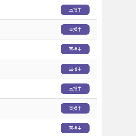
直播中
直播中
直播中
直播中
直播中
直播中
直播中