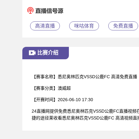
高清直播
咪咕体育
免费直播
比赛介绍
【赛事名称】
悉尼奥林匹克VSSD公鹿FC 高清免费直播
【赛事分类】
澳威超
【开赛时间】
2026-06-10 17:30
24直播网提供免费悉尼奥林匹克VSSD公鹿FC直播
捷的途径莱收看悉尼奥林匹克VSSD公鹿FC 高清视频