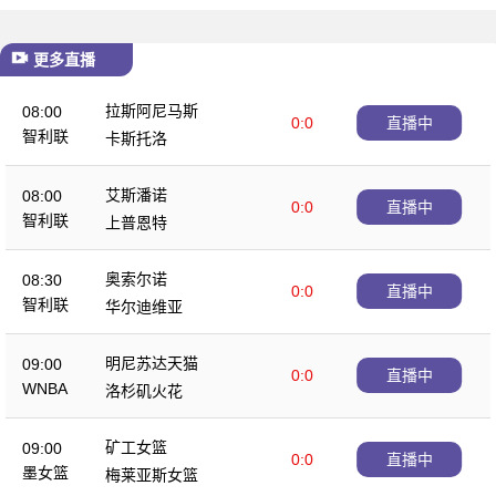
更多直播
拉斯阿尼马斯
08:00
0:0
直播中
智利联
卡斯托洛
艾斯潘诺
08:00
0:0
直播中
智利联
上普恩特
奥索尔诺
08:30
0:0
直播中
智利联
华尔迪维亚
明尼苏达天猫
09:00
0:0
直播中
WNBA
洛杉矶火花
矿工女篮
09:00
0:0
直播中
墨女篮
梅莱亚斯女篮