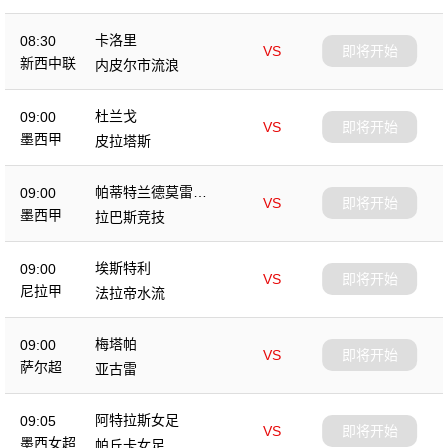
卡洛里
08:30
VS
即将开始
新西中联
内皮尔市流浪
杜兰戈
09:00
VS
即将开始
墨西甲
皮拉塔斯
帕蒂特兰德莫雷洛
09:00
VS
即将开始
斯
墨西甲
拉巴斯竞技
埃斯特利
09:00
VS
即将开始
尼拉甲
法拉帝水流
梅塔帕
09:00
VS
即将开始
萨尔超
亚古雷
阿特拉斯女足
09:05
VS
即将开始
墨西女超
帕丘卡女足