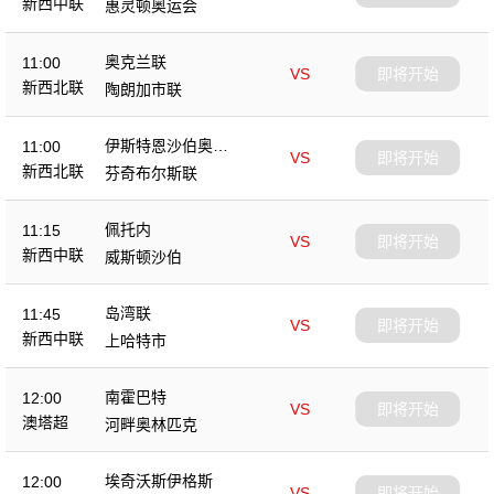
新西中联
惠灵顿奥运会
奥克兰联
11:00
VS
即将开始
新西北联
陶朗加市联
伊斯特恩沙伯奥克
11:00
VS
即将开始
兰
新西北联
芬奇布尔斯联
佩托内
11:15
VS
即将开始
新西中联
威斯顿沙伯
岛湾联
11:45
VS
即将开始
新西中联
上哈特市
南霍巴特
12:00
VS
即将开始
澳塔超
河畔奥林匹克
埃奇沃斯伊格斯
12:00
VS
即将开始