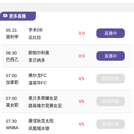
更多直播
学术DB
05:15
0:0
直播中
玻利甲
瓜比拉
欧帕尔利奥
06:30
0:0
直播中
巴西乙
圣贝纳多
弗尔戈FC
07:00
VS
即将开始
加拿职
温哥华FC
奥兰多荣耀女足
07:00
VS
即将开始
美女职
路易维尔竞赛女足
康涅狄克太阳
07:30
VS
即将开始
WNBA
凤凰城水银