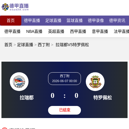
首页
德甲直播
足球直播
篮球直播
德甲录像
德甲资讯
德甲直播
NBA直播
英超直播
西甲直播
意甲直播
法甲直
首页
>
足球直播
>
西丁附
>
拉瑞都VS特罗佩松
西丁附
2026-06-07 00:00
0
:
0
拉瑞都
特罗