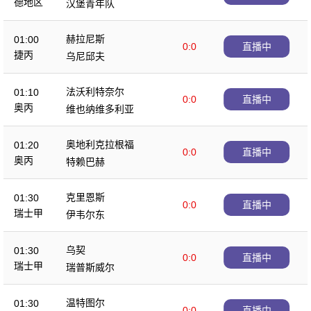
德地区
汉堡青年队
赫拉尼斯
01:00
0:0
直播中
捷丙
乌尼邱夫
法沃利特奈尔
01:10
0:0
直播中
奥丙
维也纳维多利亚
奥地利克拉根福
01:20
0:0
直播中
奥丙
特赖巴赫
克里恩斯
01:30
0:0
直播中
瑞士甲
伊韦尔东
乌契
01:30
0:0
直播中
瑞士甲
瑞普斯威尔
温特图尔
01:30
0:0
直播中