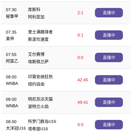
库斯科
07:30
2:1
直播中
秘鲁甲
阿利亚加
里士满踢球者
07:35
0:1
直播中
美甲
斯波坎速度
艾尔赛博
07:55
0:0
直播中
阿篮乙
埃斯佩兰萨
印第安纳狂热
08:00
42:45
直播中
WNBA
纽约自由
明尼苏达天猫
08:00
49:41
直播中
WNBA
波特兰火焰
所罗门群岛U16
08:00
0:0
直播中
大洋冠U16
塔希提U16