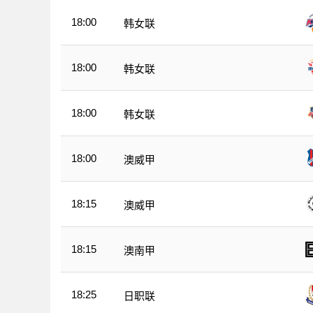
18:00
韩女联
18:00
韩女联
18:00
韩女联
18:00
澳威甲
18:15
澳威甲
18:15
澳南甲
18:25
日职联