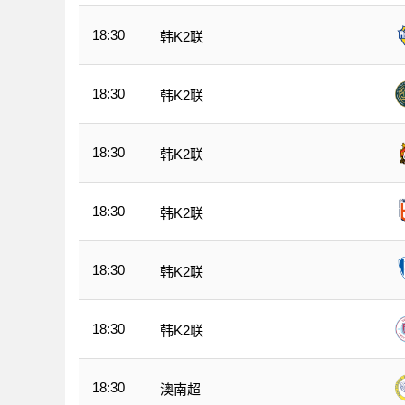
18:30
韩K2联
18:30
韩K2联
18:30
韩K2联
18:30
韩K2联
18:30
韩K2联
18:30
韩K2联
18:30
澳南超