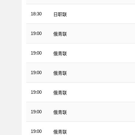
18:30
日职联
19:00
俄青联
19:00
俄青联
19:00
俄青联
19:00
俄青联
19:00
俄青联
19:00
俄青联