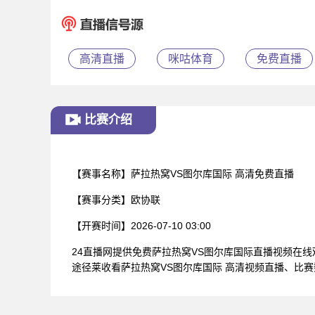
高清直播
咪咕体育
免费直播
比赛介绍
【赛事名称】
萨拉热窝VS图尔库国际 高清免费直播
【赛事分类】
欧协联
【开赛时间】
2026-07-10 03:00
24直播网提供免费萨拉热窝VS图尔库国际直播视频在
途径莱收看萨拉热窝VS图尔库国际 高清视频直播、比