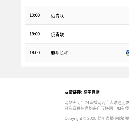
19:00
俄青联
19:00
俄青联
19:00
菲州长杯
友情链接:
德甲直播
网站声明：24直播网为广大球迷朋
频及赛程信息均来自互联网，如有侵
Copyright © 2025 德甲直播
网站地