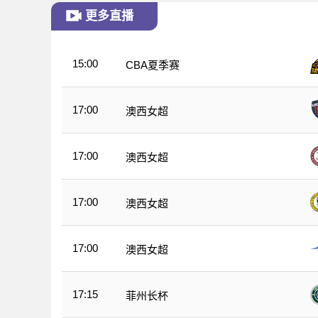
更多直播
15:00
CBA夏季赛
17:00
澳西女超
17:00
澳西女超
17:00
澳西女超
17:00
澳西女超
17:15
菲州长杯