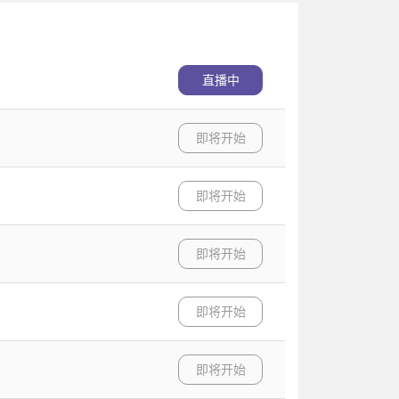
直播中
即将开始
即将开始
即将开始
即将开始
即将开始