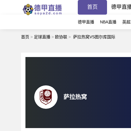
首页
德甲直
德甲直播
NBA直播
英超
首页
>
足球直播
>
欧协联
>
萨拉热窝VS图尔库国际
萨拉热窝