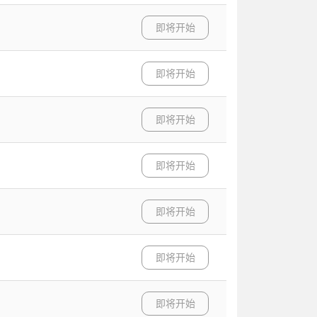
即将开始
即将开始
即将开始
即将开始
即将开始
即将开始
即将开始