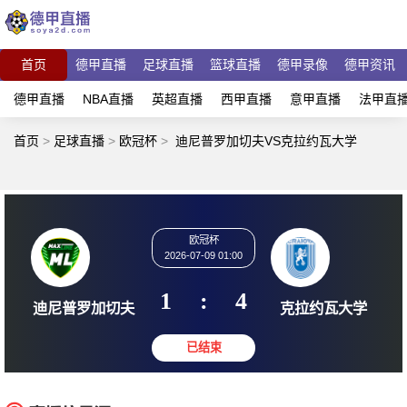
首页
德甲直播
足球直播
篮球直播
德甲录像
德甲资讯
德甲直播
NBA直播
英超直播
西甲直播
意甲直播
法甲直
首页
>
足球直播
>
欧冠杯
>
迪尼普罗加切夫VS克拉约瓦大学
欧冠杯
2026-07-09 01:00
1
:
4
迪尼普罗加切夫
克拉约