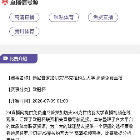
已结束
高清直播
咪咕体育
免费直播
腾讯体育
比赛介绍
【赛事名称】
迪尼普罗加切夫VS克拉约瓦大学 高清免费直播
【赛事分类】
欧冠杯
【开赛时间】
2026-07-09 01:00
24直播网提供免费迪尼普罗加切夫VS克拉约瓦大学直播视频在线
观看，汇聚了欧冠杯联赛相关直播导航链接。本站整理了各大平台
的优质体育联赛资源，为广大的球迷朋友提供一个便捷的途径莱收
看迪尼普罗加切夫VS克拉约瓦大学 高清视频直播、比赛数据分析
等信息。