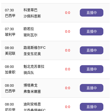
科里蒂巴
07:30
0:0
直播中
巴西甲
沙佩科恩斯
欧若拉
07:30
0:0
直播中
玻利甲
玻利瓦尔
路易斯维尔FC
08:00
0:0
直播中
美冠联
圣安东尼奥
魁北克苏普拉
08:00
0:0
直播中
加拿职
骑兵队
博塔弗戈
08:00
0:0
直播中
巴西甲
弗鲁米嫩塞
迪利安格恩
08:00
0:0
直播中
尼拉甲
兰乔桑塔纳FC