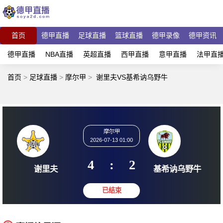
首页
德甲直播
足球直播
篮球直播
德甲录像
德甲资讯
德甲直播
NBA直播
英超直播
西甲直播
意甲直播
法甲直
首页
>
足球直播
>
摩尔甲
>
谢里夫VS基希讷乌野牛
摩尔甲
2026-07-13 01:00
4
:
2
谢里夫
基希讷