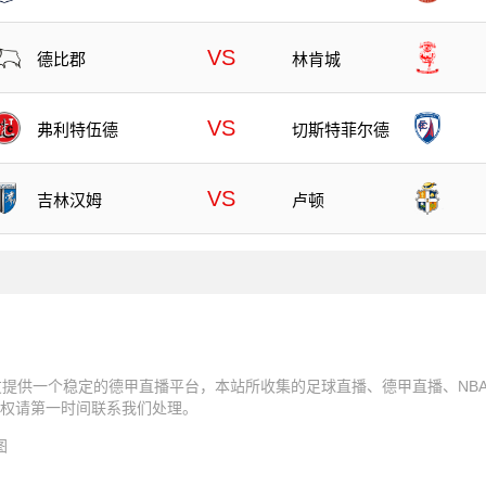
VS
德比郡
林肯城
VS
弗利特伍德
切斯特菲尔德
VS
吉林汉姆
卢顿
友提供一个稳定的德甲直播平台，本站所收集的足球直播、德甲直播、NB
权请第一时间联系我们处理。
图