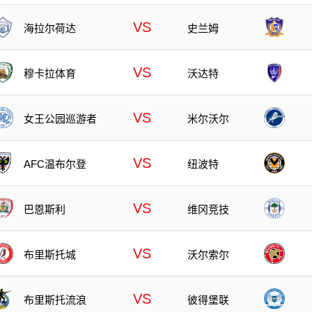
VS
海拉尔荷达
史兰姆
VS
沃达特
穆卡拉体育
VS
女王公园巡游者
米尔沃尔
VS
AFC温布尔登
纽波特
VS
巴恩斯利
维冈竞技
VS
布里斯托城
沃尔索尔
VS
布里斯托流浪
彼得堡联