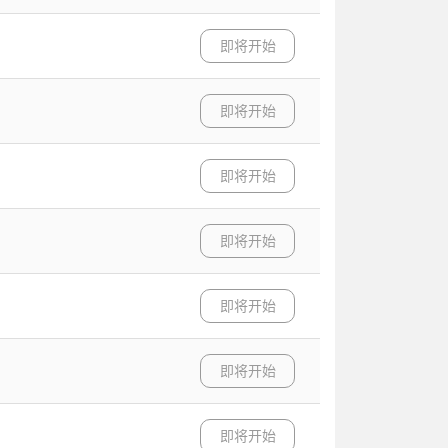
即将开始
即将开始
即将开始
即将开始
即将开始
即将开始
即将开始