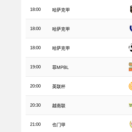
18:00
哈萨克甲
18:00
哈萨克甲
18:00
哈萨克甲
19:00
菲MPBL
20:00
英联杯
20:30
越南联
21:00
也门甲