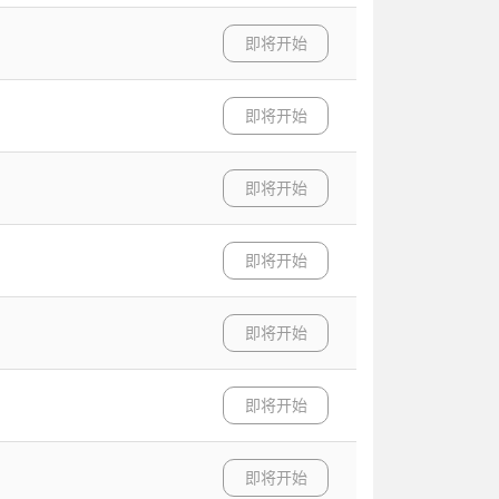
即将开始
即将开始
即将开始
即将开始
即将开始
即将开始
即将开始