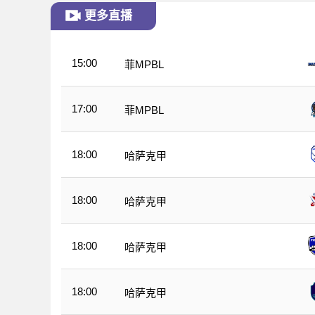
更多直播
15:00
菲MPBL
17:00
菲MPBL
18:00
哈萨克甲
18:00
哈萨克甲
18:00
哈萨克甲
18:00
哈萨克甲