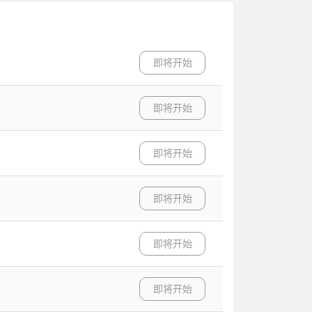
即将开始
即将开始
即将开始
即将开始
即将开始
即将开始