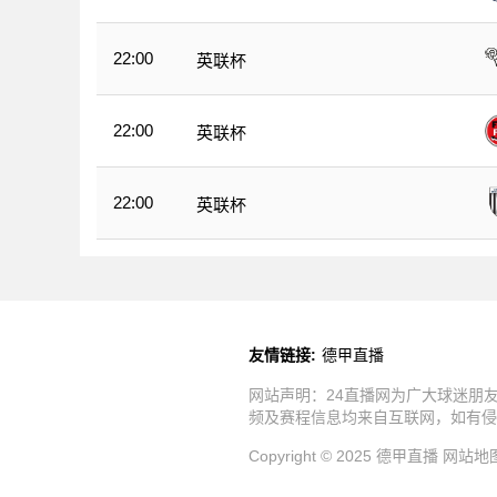
22:00
英联杯
22:00
英联杯
22:00
英联杯
友情链接:
德甲直播
网站声明：24直播网为广大球迷朋
频及赛程信息均来自互联网，如有侵
Copyright © 2025 德甲直播
网站地