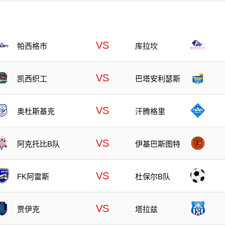
VS
帕西格市
库拉坎
VS
凯西织工
巴塔安利瑟斯
VS
奥杜斯基克
汗腾格里
VS
阿克托比B队
伊基巴斯图特
VS
FK阿雷斯
杜保尔B队
VS
贾伊克
塔拉兹