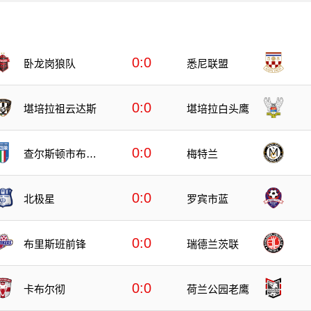
0:0
卧龙岗狼队
悉尼联盟
0:0
堪培拉祖云达斯
堪培拉白头鹰
0:0
查尔斯顿市布鲁
梅特兰
斯
0:0
北极星
罗宾市蓝
0:0
布里斯班前锋
瑞德兰茨联
0:0
卡布尔彻
荷兰公园老鹰