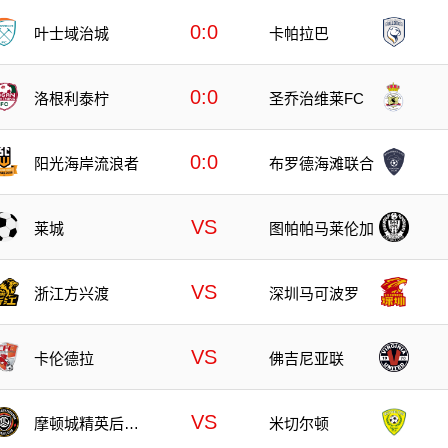
0:0
叶士域治城
卡帕拉巴
0:0
洛根利泰柠
圣乔治维莱FC
0:0
阳光海岸流浪者
布罗德海滩联合
VS
莱城
图帕帕马莱伦加
VS
浙江方兴渡
深圳马可波罗
VS
卡伦德拉
佛吉尼亚联
VS
摩顿城精英后备
米切尔顿
队