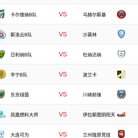
VS
卡尔维纳B队
乌赫尔斯基
VS
斯洛云B队
沙莫林
VS
日利纳B队
杜纳达纳
VS
辛宁B队
波兰卡
VS
东京绿茵
川崎前锋
VS
凤凰燃料大师
伊拉斯图阴阳天
VS
大连可为
兰州陇原竞技