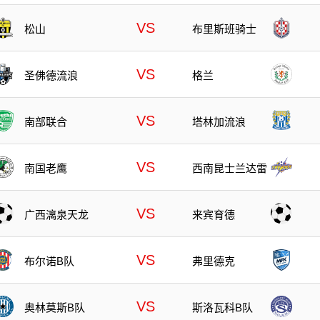
VS
松山
布里斯班骑士
VS
圣佛德流浪
格兰
VS
南部联合
塔林加流浪
VS
南国老鹰
西南昆士兰达雷
VS
广西漓泉天龙
来宾育德
VS
布尔诺B队
弗里德克
VS
奥林莫斯B队
斯洛瓦科B队