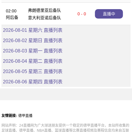
弗朗德里亚后备队
02:00
0 - 0
直播中
阿后备
意大利亚诺后备队
2026-08-01 星期六 直播列表
2026-08-02 星期日 直播列表
2026-08-03 星期一 直播列表
2026-08-04 星期二 直播列表
2026-08-05 星期三 直播列表
2026-08-06 星期四 直播列表
友情链接:
德甲直播
网站声明：24直播网为广大球迷朋友提供一个稳定的德甲直播平台，本站所收集的
足球直播、德甲直播、NBA直播、篮球直播等比赛直播视频及赛程信息均来自互联