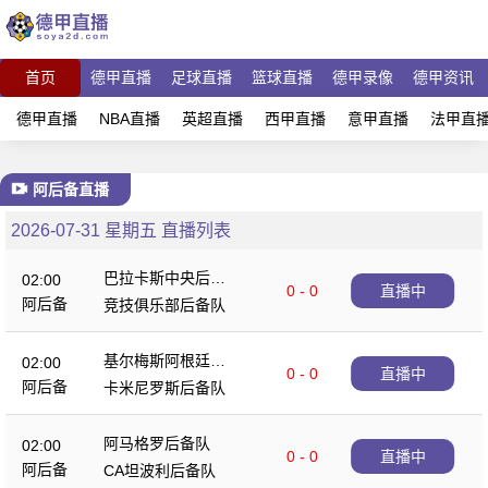
首页
德甲直播
足球直播
篮球直播
德甲录像
德甲资讯
德甲直播
NBA直播
英超直播
西甲直播
意甲直播
法甲直
阿后备直播
2026-07-31 星期五 直播列表
巴拉卡斯中央后备
02:00
0 - 0
直播中
队
阿后备
竞技俱乐部后备队
基尔梅斯阿根廷后
02:00
0 - 0
直播中
备队
阿后备
卡米尼罗斯后备队
阿马格罗后备队
02:00
0 - 0
直播中
阿后备
CA坦波利后备队