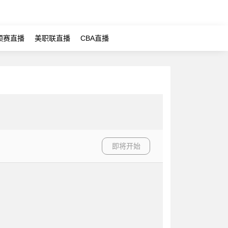
预赛直播
美职联直播
CBA直播
即将开始