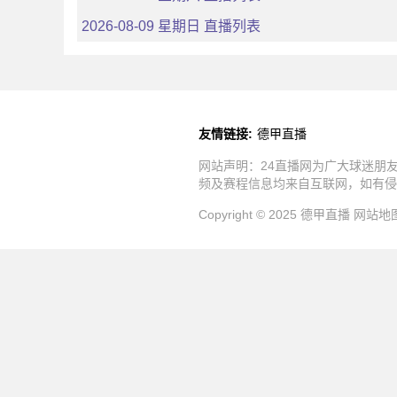
2026-08-09 星期日 直播列表
友情链接:
德甲直播
网站声明：24直播网为广大球迷朋
频及赛程信息均来自互联网，如有侵
Copyright © 2025 德甲直播
网站地