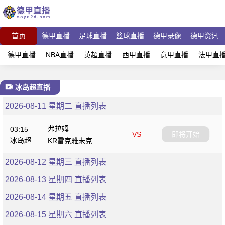
首页
德甲直播
足球直播
篮球直播
德甲录像
德甲资讯
德甲直播
NBA直播
英超直播
西甲直播
意甲直播
法甲直
冰岛超直播
2026-08-11 星期二 直播列表
弗拉姆
03:15
VS
即将开始
冰岛超
KR雷克雅未克
2026-08-12 星期三 直播列表
2026-08-13 星期四 直播列表
2026-08-14 星期五 直播列表
2026-08-15 星期六 直播列表