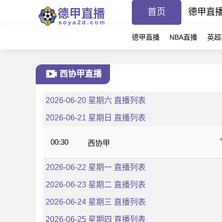
首页
德甲直
德甲直播
NBA直播
英超
西协甲直播
2026-06-20 星期六 直播列表
2026-06-21 星期日 直播列表
00:30
西协甲
2026-06-22 星期一 直播列表
2026-06-23 星期二 直播列表
2026-06-24 星期三 直播列表
2026-06-25 星期四 直播列表