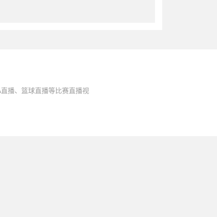
A直播、篮球直播等比赛直播视