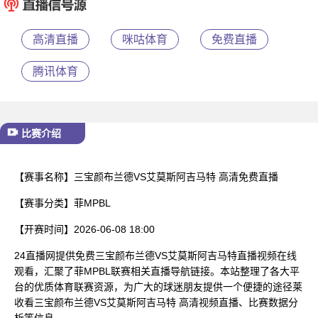
已结束
高清直播
咪咕体育
免费直播
腾讯体育
比赛介绍
【赛事名称】
三宝颜布兰德VS艾莫斯阿吉马特 高清免费直播
【赛事分类】
菲MPBL
【开赛时间】
2026-06-08 18:00
24直播网提供免费三宝颜布兰德VS艾莫斯阿吉马特直播视频在线
观看，汇聚了菲MPBL联赛相关直播导航链接。本站整理了各大平
台的优质体育联赛资源，为广大的球迷朋友提供一个便捷的途径莱
收看三宝颜布兰德VS艾莫斯阿吉马特 高清视频直播、比赛数据分
析等信息。