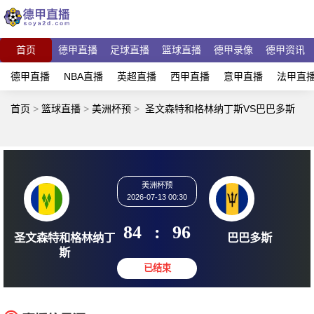
首页
德甲直播
足球直播
篮球直播
德甲录像
德甲资讯
德甲直播
NBA直播
英超直播
西甲直播
意甲直播
法甲直
首页
>
篮球直播
>
美洲杯预
>
圣文森特和格林纳丁斯VS巴巴多斯
美洲杯预
2026-07-13 00:30
84
:
96
圣文森特和格林纳丁
巴巴
斯