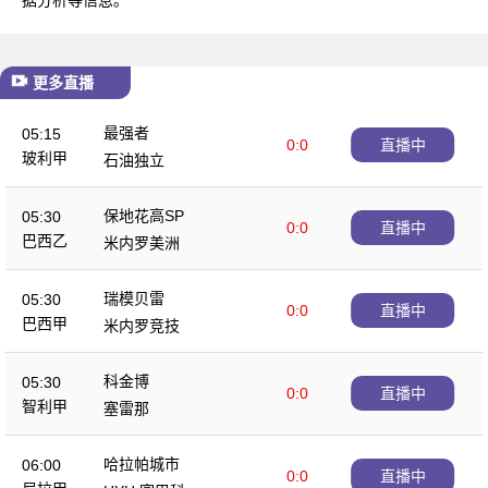
更多直播
最强者
05:15
0:0
直播中
玻利甲
石油独立
保地花高SP
05:30
0:0
直播中
巴西乙
米内罗美洲
瑞模贝雷
05:30
0:0
直播中
巴西甲
米内罗竞技
科金博
05:30
0:0
直播中
智利甲
塞雷那
哈拉帕城市
06:00
0:0
直播中