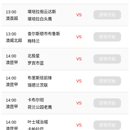
堪培拉祖云达斯
13:00
VS
即将开始
澳首超
堪培拉白头鹰
查尔斯顿市布鲁斯
13:00
VS
即将开始
澳威北超
梅特兰
北极星
14:00
VS
即将开始
澳昆甲
罗宾市蓝
布里斯班前锋
14:00
VS
即将开始
澳昆甲
瑞德兰茨联
卡布尔彻
14:00
VS
即将开始
澳昆甲
荷兰公园老鹰
叶士域治城
14:00
VS
即将开始
澳昆甲
卡帕拉巴