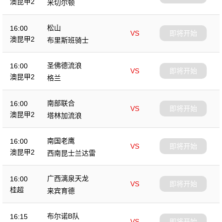
澳昆甲2
米切尔顿
松山
16:00
VS
即将开始
澳昆甲2
布里斯班骑士
圣佛德流浪
16:00
VS
即将开始
澳昆甲2
格兰
南部联合
16:00
VS
即将开始
澳昆甲2
塔林加流浪
南国老鹰
16:00
VS
即将开始
澳昆甲2
西南昆士兰达雷
广西漓泉天龙
16:00
VS
即将开始
桂超
来宾育德
布尔诺B队
16:15
VS
即将开始