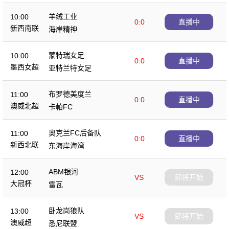
羊绒工业
10:00
0:0
直播中
新西南联
海岸精神
蒙特瑞女足
10:00
0:0
直播中
墨西女超
亚特兰特女足
布罗德美度兰
11:00
0:0
直播中
澳威北超
卡帕FC
奥克兰FC后备队
11:00
0:0
直播中
新西北联
东海岸海湾
ABM银河
12:00
VS
即将开始
大冠杯
雷瓦
卧龙岗狼队
13:00
VS
即将开始
澳威超
悉尼联盟