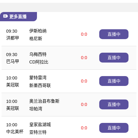
更多直播
伊斯柏纳
09:30
0:0
直播中
洪都甲
格尼斯
乌梅西特
09:30
0:0
直播中
巴马甲
CD阿拉比
蒙特雷湾
10:00
0:0
直播中
美冠联
新墨西哥联
奥兰治县布鲁斯
10:00
0:0
直播中
美冠联
坦帕湾
皇家盐湖城
10:00
0:0
直播中
中北美杯
亚特兰特