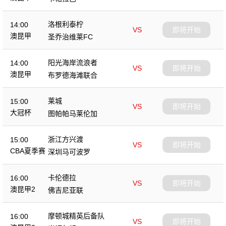
洛根利泰柠
14:00
VS
即将开始
澳昆甲
圣乔治维莱FC
阳光海岸流浪者
14:00
VS
即将开始
澳昆甲
布罗德海滩联合
莱城
15:00
VS
即将开始
大冠杯
图帕帕马莱伦加
浙江方兴渡
15:00
VS
即将开始
CBA夏季赛
深圳马可波罗
卡伦德拉
16:00
VS
即将开始
澳昆甲2
佛吉尼亚联
摩顿城精英后备队
16:00
VS
即将开始