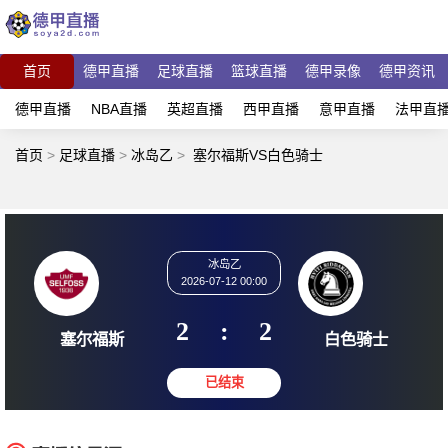
首页
德甲直播
足球直播
篮球直播
德甲录像
德甲资讯
德甲直播
NBA直播
英超直播
西甲直播
意甲直播
法甲直
首页
>
足球直播
>
冰岛乙
>
塞尔福斯VS白色骑士
冰岛乙
2026-07-12 00:00
2
:
2
塞尔福斯
白色