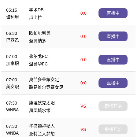
学术DB
05:15
0:0
直播中
玻利甲
瓜比拉
欧帕尔利奥
06:30
0:0
直播中
巴西乙
圣贝纳多
弗尔戈FC
07:00
0:0
直播中
加拿职
温哥华FC
奥兰多荣耀女足
07:00
0:0
直播中
美女职
路易维尔竞赛女足
康涅狄克太阳
07:30
VS
即将开始
WNBA
凤凰城水银
华盛顿神秘人
07:30
VS
即将开始
WNBA
亚特兰大梦想