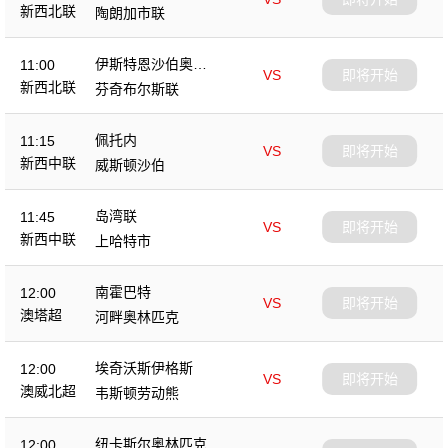
新西北联
陶朗加市联
伊斯特恩沙伯奥克
11:00
VS
即将开始
兰
新西北联
芬奇布尔斯联
佩托内
11:15
VS
即将开始
新西中联
威斯顿沙伯
岛湾联
11:45
VS
即将开始
新西中联
上哈特市
南霍巴特
12:00
VS
即将开始
澳塔超
河畔奥林匹克
埃奇沃斯伊格斯
12:00
VS
即将开始
澳威北超
韦斯顿劳动熊
纽卡斯尔奥林匹克
12:00