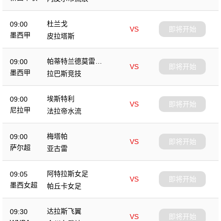
杜兰戈
09:00
VS
即将开始
墨西甲
皮拉塔斯
帕蒂特兰德莫雷洛
09:00
VS
即将开始
斯
墨西甲
拉巴斯竞技
埃斯特利
09:00
VS
即将开始
尼拉甲
法拉帝水流
梅塔帕
09:00
VS
即将开始
萨尔超
亚古雷
阿特拉斯女足
09:05
VS
即将开始
墨西女超
帕丘卡女足
达拉斯飞翼
09:30
VS
即将开始