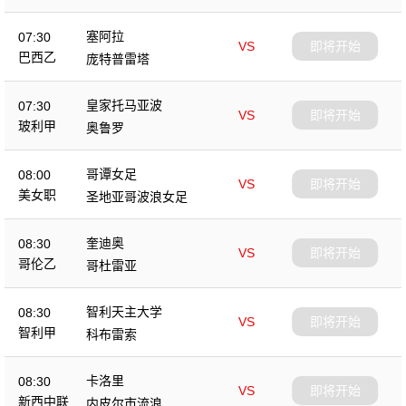
塞阿拉
07:30
VS
即将开始
巴西乙
庞特普雷塔
皇家托马亚波
07:30
VS
即将开始
玻利甲
奥鲁罗
哥谭女足
08:00
VS
即将开始
美女职
圣地亚哥波浪女足
奎迪奥
08:30
VS
即将开始
哥伦乙
哥杜雷亚
智利天主大学
08:30
VS
即将开始
智利甲
科布雷索
卡洛里
08:30
VS
即将开始
新西中联
内皮尔市流浪