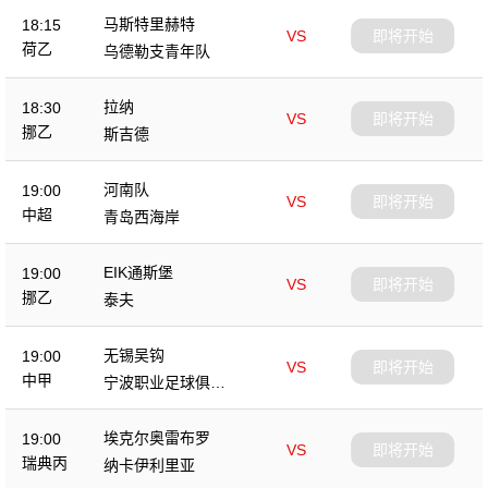
马斯特里赫特
18:15
VS
即将开始
荷乙
乌德勒支青年队
拉纳
18:30
VS
即将开始
挪乙
斯吉德
河南队
19:00
VS
即将开始
中超
青岛西海岸
EIK通斯堡
19:00
VS
即将开始
挪乙
泰夫
无锡吴钩
19:00
VS
即将开始
中甲
宁波职业足球俱乐
部
埃克尔奥雷布罗
19:00
VS
即将开始
瑞典丙
纳卡伊利里亚