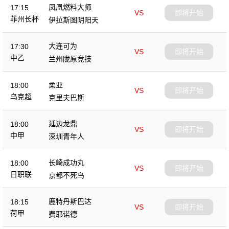
凤凰燃料大师
17:15
VS
即将开始
菲州长杯
伊拉斯图阴阳天
大连可为
17:30
VS
即将开始
中乙
兰州陇原竞技
柔亚
18:00
VS
即将开始
乌克超
克里夫巴斯
延边龙鼎
18:00
VS
即将开始
中甲
深圳青年人
长崎成功丸
18:00
VS
即将开始
日职联
京都不死鸟
鹿特丹斯巴达
18:15
VS
即将开始
荷甲
费耶诺德