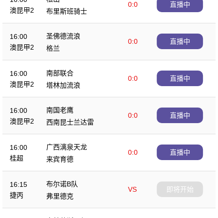
0:0
直播中
澳昆甲2
布里斯班骑士
圣佛德流浪
16:00
0:0
直播中
澳昆甲2
格兰
南部联合
16:00
0:0
直播中
澳昆甲2
塔林加流浪
南国老鹰
16:00
0:0
直播中
澳昆甲2
西南昆士兰达雷
广西漓泉天龙
16:00
0:0
直播中
桂超
来宾育德
布尔诺B队
16:15
VS
即将开始
捷丙
弗里德克