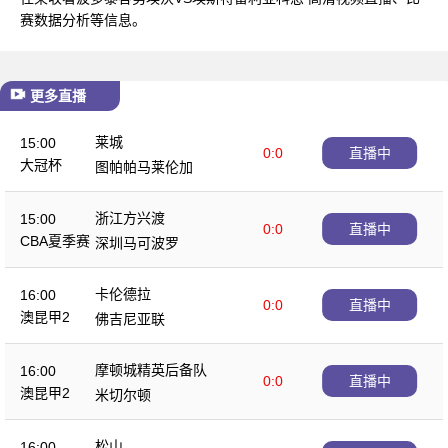
赛数据分析等信息。
更多直播
莱城
15:00
0:0
直播中
大冠杯
图帕帕马莱伦加
浙江方兴渡
15:00
0:0
直播中
CBA夏季赛
深圳马可波罗
卡伦德拉
16:00
0:0
直播中
澳昆甲2
佛吉尼亚联
摩顿城精英后备队
16:00
0:0
直播中
澳昆甲2
米切尔顿
松山
16:00