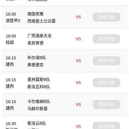
南国老鹰
16:00
VS
即将开始
澳昆甲2
西南昆士兰达雷
广西漓泉天龙
16:00
VS
即将开始
桂超
来宾育德
布尔诺B队
16:15
VS
即将开始
捷丙
弗里德克
奥林莫斯B队
16:15
VS
即将开始
捷丙
斯洛瓦科B队
卡尔维纳B队
16:15
VS
即将开始
捷丙
乌赫尔斯基
斯洛云B队
16:30
VS
即将开始