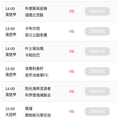
布里斯班前锋
14:00
VS
即将开始
澳昆甲
瑞德兰茨联
卡布尔彻
14:00
VS
即将开始
澳昆甲
荷兰公园老鹰
叶士域治城
14:00
VS
即将开始
澳昆甲
卡帕拉巴
洛根利泰柠
14:00
VS
即将开始
澳昆甲
圣乔治维莱FC
阳光海岸流浪者
14:00
VS
即将开始
澳昆甲
布罗德海滩联合
莱城
15:00
VS
即将开始
大冠杯
图帕帕马莱伦加