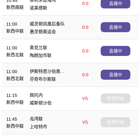
10:45
0:0
直播中
新西南联
诺美德斯
威灵顿凤凰后备队
11:00
0:0
直播中
新西中联
惠灵顿奥运会
奥克兰联
11:00
0:0
直播中
新西北联
陶朗加市联
伊斯特恩沙伯奥克
11:00
0:0
直播中
兰
新西北联
芬奇布尔斯联
佩托内
11:15
VS
即将开始
新西中联
威斯顿沙伯
岛湾联
11:45
VS
即将开始
新西中联
上哈特市