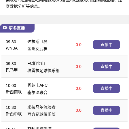
赛数据分析等信息。
更多直播
达拉斯飞翼
09:30
0:0
直播中
WNBA
金州女武神
FC旧金山
09:30
0:0
直播中
巴马甲
埃雷拉足球俱乐部
瓦纳卡AFC
10:00
0:0
直播中
新西南联
塞尔温联合
米拉马尔流浪者
10:30
0:0
直播中
新西中联
西方足球俱乐部
菲利米德海湾