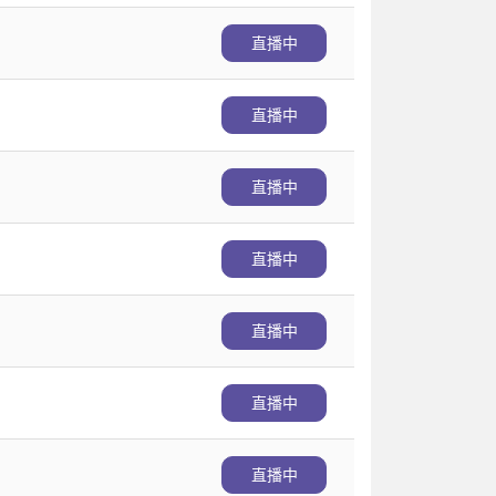
直播中
直播中
直播中
直播中
直播中
直播中
直播中