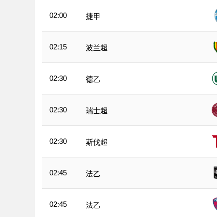
02:00
捷甲
02:15
波兰超
02:30
德乙
02:30
瑞士超
02:30
斯伐超
02:45
法乙
02:45
法乙