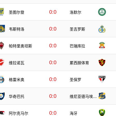
0:0
圣图尔登
洛默尔
0:0
韦斯特洛
圣吉罗斯
0:0
帕特里奥坦斯
巴瑞库拉
0:0
维拉诺瓦
累西腓体育
0:0
格雷米奥
圣保罗
0:0
华奇巴托
维尼亚德马埃弗
顿
0:0
阿尔克马尔
海牙