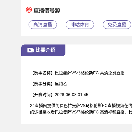
高清直播
咪咕体育
免费直播
比赛介绍
【赛事名称】
巴拉曼萨VS马格伦斯FC 高清免费直播
【赛事分类】
里约乙
【开赛时间】
2026-06-08 01:45
24直播网提供免费巴拉曼萨VS马格伦斯FC直播视频
的途径莱收看巴拉曼萨VS马格伦斯FC 高清视频直播、