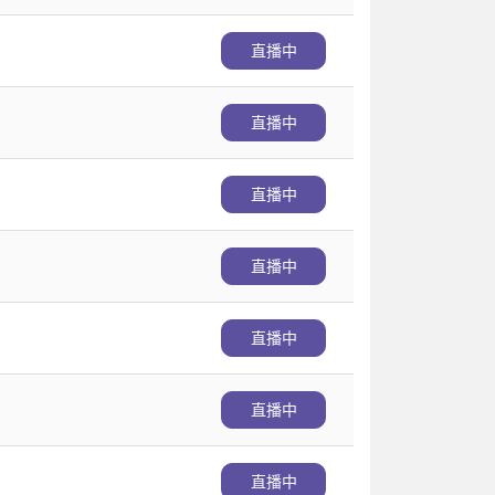
直播中
直播中
直播中
直播中
直播中
直播中
直播中