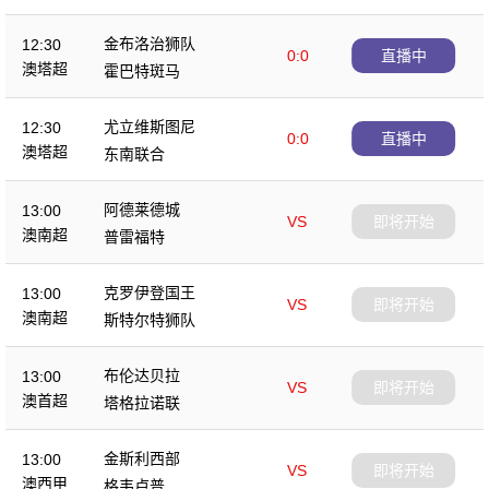
金布洛治狮队
12:30
0:0
直播中
澳塔超
霍巴特斑马
尤立维斯图尼
12:30
0:0
直播中
澳塔超
东南联合
阿德莱德城
13:00
VS
即将开始
澳南超
普雷福特
克罗伊登国王
13:00
VS
即将开始
澳南超
斯特尔特狮队
布伦达贝拉
13:00
VS
即将开始
澳首超
塔格拉诺联
金斯利西部
13:00
VS
即将开始
澳西甲
格韦卢普