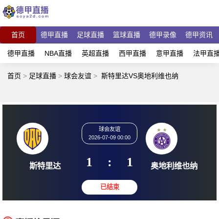
首页
德甲直播
足球直播
篮球直播
德甲录像
德甲资讯
德甲直播
NBA直播
英超直播
西甲直播
意甲直播
法甲直
首页
>
足球直播
>
球会友谊
>
斯特里达VS奥地利维也纳
球会友谊
2026-07-09 00:00
1
:
1
斯特里达
奥地利