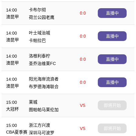
卡布尔彻
14:00
0:0
直播中
澳昆甲
荷兰公园老鹰
叶士域治城
14:00
0:0
直播中
澳昆甲
卡帕拉巴
洛根利泰柠
14:00
0:0
直播中
澳昆甲
圣乔治维莱FC
阳光海岸流浪者
14:00
0:0
直播中
澳昆甲
布罗德海滩联合
莱城
15:00
VS
即将开始
大冠杯
图帕帕马莱伦加
浙江方兴渡
15:00
VS
即将开始
CBA夏季赛
深圳马可波罗