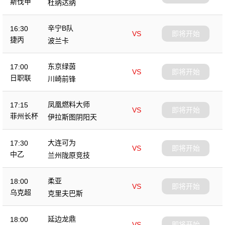
斯伐甲
杜纳达纳
辛宁B队
16:30
VS
即将开始
捷丙
波兰卡
东京绿茵
17:00
VS
即将开始
日职联
川崎前锋
凤凰燃料大师
17:15
VS
即将开始
菲州长杯
伊拉斯图阴阳天
大连可为
17:30
VS
即将开始
中乙
兰州陇原竞技
柔亚
18:00
VS
即将开始
乌克超
克里夫巴斯
延边龙鼎
18:00
VS
即将开始