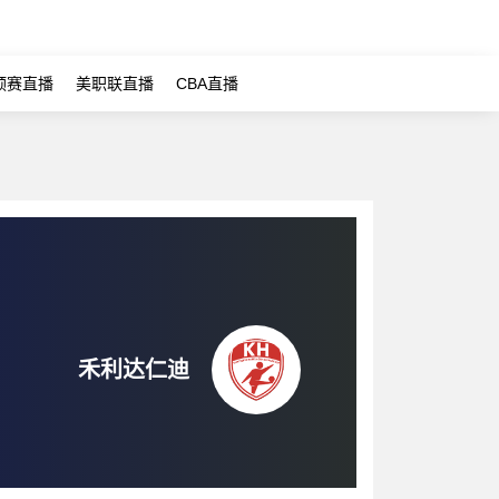
预赛直播
美职联直播
CBA直播
禾利达仁迪