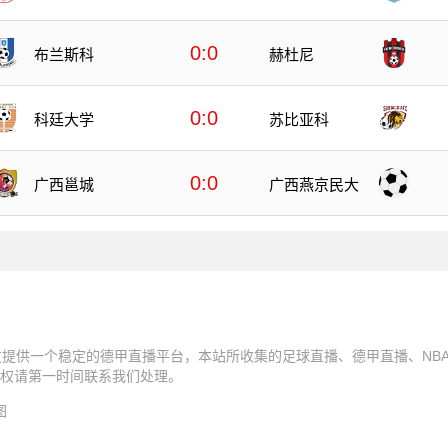
0:0
布兰斯科
赫杜尼
0:0
科廷大学
苏比亚科
0:0
广西邕城
广西燕京民大
友提供一个稳定的德甲直播平台，本站所收集的足球直播、德甲直播、NB
权请第一时间联系我们处理。
图