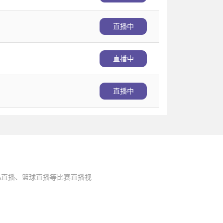
直播中
直播中
直播中
A直播、篮球直播等比赛直播视