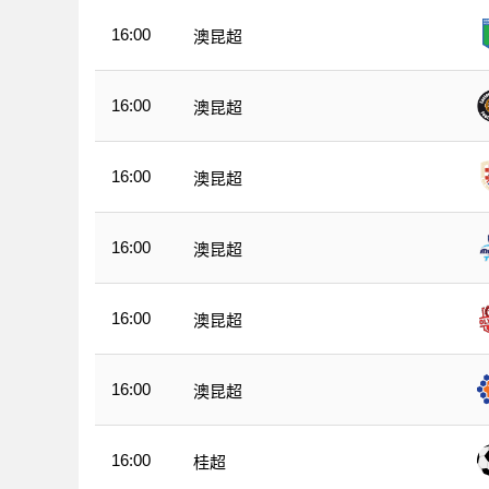
16:00
澳昆超
16:00
澳昆超
16:00
澳昆超
16:00
澳昆超
16:00
澳昆超
16:00
澳昆超
16:00
桂超