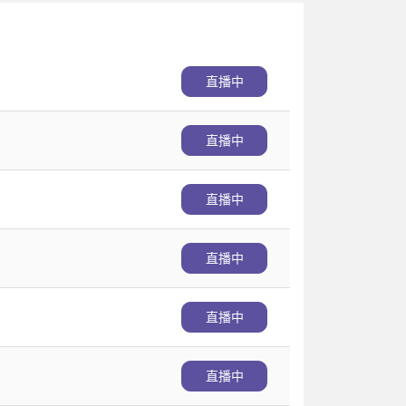
直播中
直播中
直播中
直播中
直播中
直播中