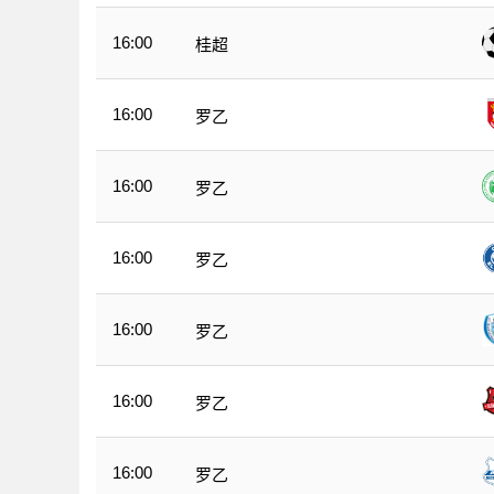
16:00
桂超
16:00
罗乙
16:00
罗乙
16:00
罗乙
16:00
罗乙
16:00
罗乙
16:00
罗乙