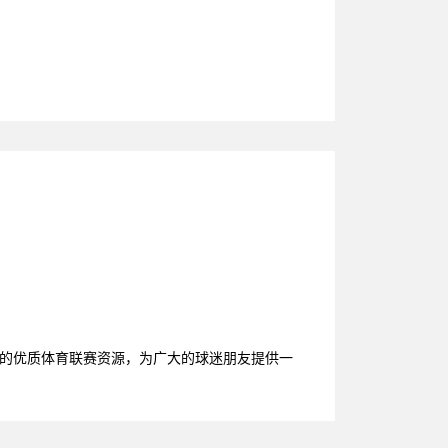
台的优质体育联赛资源，为广大的球迷朋友提供一