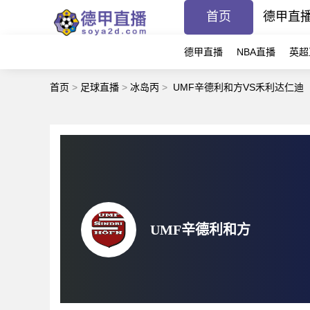
首页
德甲直
德甲直播
NBA直播
英超
首页
>
足球直播
>
冰岛丙
>
UMF辛德利和方VS禾利达仁迪
UMF辛德利和方