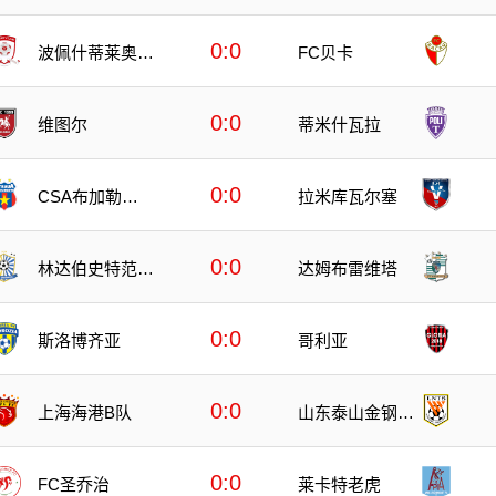
0:0
波佩什蒂莱奥代
FC贝卡
尼
0:0
维图尔
蒂米什瓦拉
0:0
CSA布加勒斯
拉米库瓦尔塞
特星
0:0
林达伯史特范斯
达姆布雷维塔
提
0:0
斯洛博齐亚
哥利亚
0:0
上海海港B队
山东泰山金钢山
队
0:0
FC圣乔治
莱卡特老虎