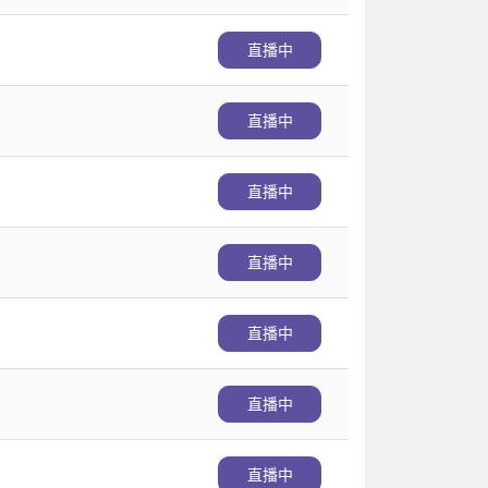
直播中
直播中
直播中
直播中
直播中
直播中
直播中