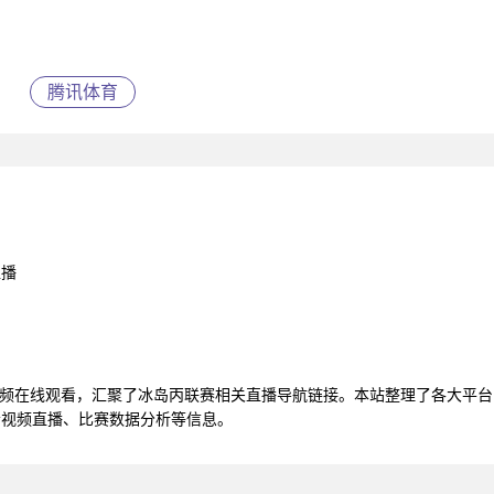
腾讯体育
直播
播视频在线观看，汇聚了冰岛丙联赛相关直播导航链接。本站整理了各大平
清视频直播、比赛数据分析等信息。