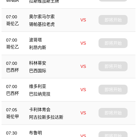
WNBA
拉斯维加斯王牌
奥尔索马尔索
07:00
VS
即将开始
哥伦乙
锡帕基拉老虎
波哥塔
07:00
VS
即将开始
哥伦乙
利昂内斯
科林蒂安
07:00
VS
即将开始
巴西杯
巴西国际
维多利亚
07:00
VS
即将开始
巴西杯
巴拉纳竞技
卡利体育会
07:05
VS
即将开始
哥伦甲
阿古拉斯多拉达斯
布鲁明
07:30
VS
即将开始