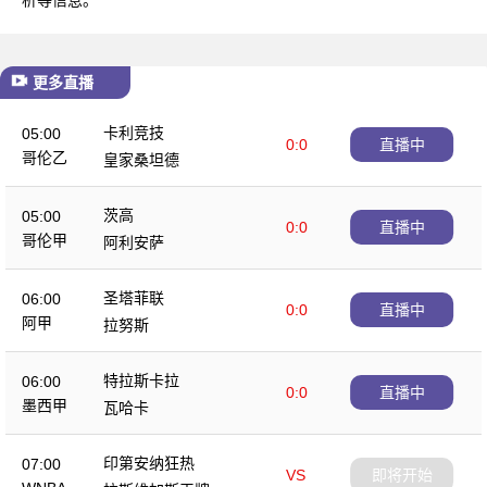
更多直播
卡利竞技
05:00
0:0
直播中
哥伦乙
皇家桑坦德
茨高
05:00
0:0
直播中
哥伦甲
阿利安萨
圣塔菲联
06:00
0:0
直播中
阿甲
拉努斯
特拉斯卡拉
06:00
0:0
直播中
墨西甲
瓦哈卡
印第安纳狂热
07:00
VS
即将开始