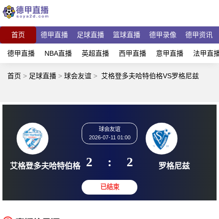
首页
德甲直播
足球直播
篮球直播
德甲录像
德甲资讯
德甲直播
NBA直播
英超直播
西甲直播
意甲直播
法甲直
首页
>
足球直播
>
球会友谊
>
艾格登多夫哈特伯格VS罗格尼兹
球会友谊
2026-07-11 01:00
2
:
2
艾格登多夫哈特伯格
罗格