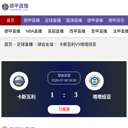
首页
德甲直播
足球直播
篮球直播
德甲录像
德甲资讯
德甲直播
NBA直播
英超直播
西甲直播
意甲直播
法甲直
首页
>
足球直播
>
球会友谊
>
卡斯瓦利VS塔塔班亚
球会友谊
2026-07-08 16:00
1
:
3
卡斯瓦利
塔塔