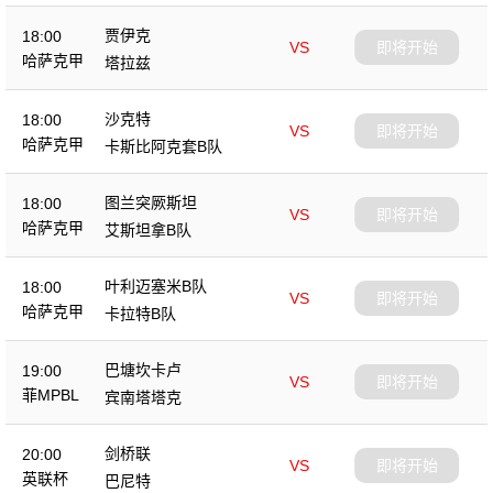
贾伊克
18:00
VS
即将开始
哈萨克甲
塔拉兹
沙克特
18:00
VS
即将开始
哈萨克甲
卡斯比阿克套B队
图兰突厥斯坦
18:00
VS
即将开始
哈萨克甲
艾斯坦拿B队
叶利迈塞米B队
18:00
VS
即将开始
哈萨克甲
卡拉特B队
巴塘坎卡卢
19:00
VS
即将开始
菲MPBL
宾南塔塔克
剑桥联
20:00
VS
即将开始
英联杯
巴尼特