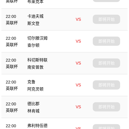
英联杯
布莱克本
卡迪夫城
22:00
VS
即将开始
英联杯
斯文登
切尔滕汉姆
22:00
VS
即将开始
英联杯
查尔顿
科切斯特联
22:00
VS
即将开始
英联杯
南安普敦
克鲁
22:00
VS
即将开始
英联杯
阿克灵顿
德比郡
22:00
VS
即将开始
英联杯
林肯城
弗利特伍德
22:00
VS
即将开始