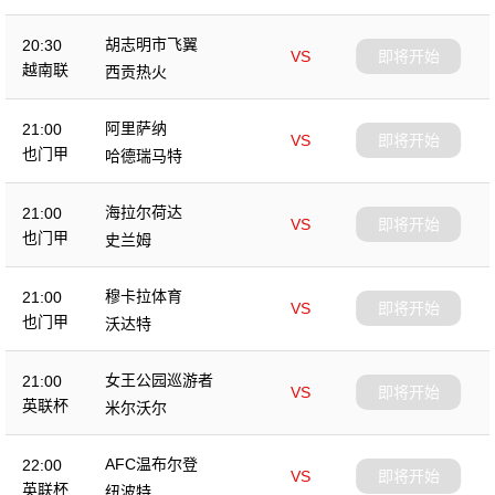
胡志明市飞翼
20:30
VS
即将开始
越南联
西贡热火
阿里萨纳
21:00
VS
即将开始
也门甲
哈德瑞马特
海拉尔荷达
21:00
VS
即将开始
也门甲
史兰姆
穆卡拉体育
21:00
VS
即将开始
也门甲
沃达特
女王公园巡游者
21:00
VS
即将开始
英联杯
米尔沃尔
AFC温布尔登
22:00
VS
即将开始
英联杯
纽波特