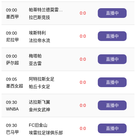
帕蒂特兰德莫雷洛
09:00
0:0
直播中
斯
墨西甲
拉巴斯竞技
埃斯特利
09:00
0:0
直播中
尼拉甲
法拉帝水流
梅塔帕
09:00
0:0
直播中
萨尔超
亚古雷
阿特拉斯女足
09:05
0:0
直播中
墨西女超
帕丘卡女足
达拉斯飞翼
09:30
0:0
直播中
WNBA
金州女武神
FC旧金山
09:30
0:0
直播中
巴马甲
埃雷拉足球俱乐部