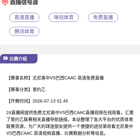
已结束
高清直播
咪咕体育
免费直播
腾讯体育
比赛介绍
【赛事名称】
尤尼奥中VS巴西CAAC 高清免费直播
【赛事分类】
里约乙
【开赛时间】
2026-07-13 01:45
24直播网提供免费尤尼奥中VS巴西CAAC直播视频在线观看，汇聚
了里约乙联赛相关直播导航链接。本站整理了各大平台的优质体育
联赛资源，为广大的球迷朋友提供一个便捷的途径莱收看尤尼奥中
VS巴西CAAC 高清视频直播、比赛数据分析等信息。