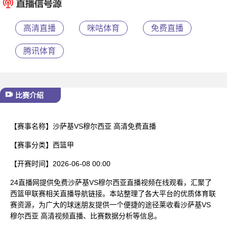
已结束
高清直播
咪咕体育
免费直播
腾讯体育
比赛介绍
【赛事名称】
沙萨基VS穆尔西亚 高清免费直播
【赛事分类】
西篮甲
【开赛时间】
2026-06-08 00:00
24直播网提供免费沙萨基VS穆尔西亚直播视频在线观看，汇聚了
西篮甲联赛相关直播导航链接。本站整理了各大平台的优质体育联
赛资源，为广大的球迷朋友提供一个便捷的途径莱收看沙萨基VS
穆尔西亚 高清视频直播、比赛数据分析等信息。