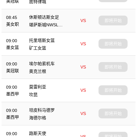
美冠联
底特律城
休斯顿达斯女足
08:45
VS
即将开始
美女职
堪萨斯城NWSL女
足
托里塔斯女篮
09:00
VS
即将开始
墨女篮
矿工女篮
埃尔帕索机车
09:00
VS
即将开始
美冠联
奥克兰根
莫雷利亚
09:00
VS
即将开始
墨西甲
坎昆
坦皮科马德罗
09:00
VS
即将开始
墨西甲
海德尔格
路斯天使
09:00
VS
即将开始