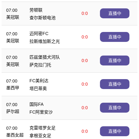
劳顿联
07:00
0:0
直播中
美冠联
查尔斯顿电池
迈阿密FC
07:00
0:0
直播中
美冠联
拉斯维加斯之光
匹兹堡猎犬河队
07:00
0:0
直播中
美冠联
萨克拉门托
FC美利达
07:00
0:0
直播中
墨西甲
塔巴蒂奥
国际FA
07:00
0:0
直播中
萨尔超
FC阿里安沙
克雷塔罗女足
07:00
0:0
直播中
墨西女超
拿根亚女足