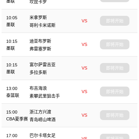
墨联
坎昆卡罗
米拿罗斯
10:05
VS
即将开始
墨联
哥利卡米诺斯
迪亚布罗斯
10:15
VS
即将开始
墨联
弗雷塞罗斯
富尔萨雷吉亚
10:15
VS
即将开始
墨联
多拉多斯
布吉海浪
13:00
VS
即将开始
泰篮联
素攀武里狙击手
浙江方兴渡
15:00
VS
即将开始
CBA夏季赛
青岛崂山啤酒
巴尔卡塔女足
17:00
VS
即将开始