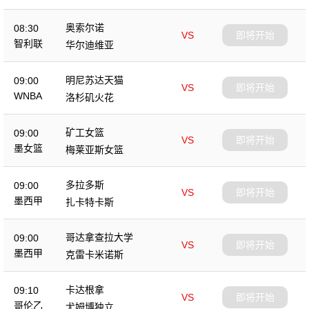
奥索尔诺
08:30
VS
即将开始
智利联
华尔迪维亚
明尼苏达天猫
09:00
VS
即将开始
WNBA
洛杉矶火花
矿工女篮
09:00
VS
即将开始
墨女篮
梅莱亚斯女篮
多拉多斯
09:00
VS
即将开始
墨西甲
扎卡特卡斯
哥达拿查拉大学
09:00
VS
即将开始
墨西甲
克雷卡米诺斯
卡达根拿
09:10
VS
即将开始
哥伦乙
尤姆博独立