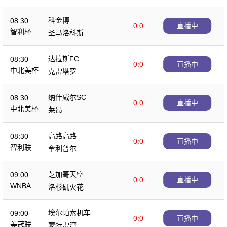
科金博
08:30
0:0
直播中
智利杯
圣马洛科斯
达拉斯FC
08:30
0:0
直播中
中北美杯
克雷塔罗
纳什威尔SC
08:30
0:0
直播中
中北美杯
莱昂
高路高路
08:30
0:0
直播中
智利联
奎利普尔
芝加哥天空
09:00
0:0
直播中
WNBA
洛杉矶火花
埃尔帕索机车
09:00
0:0
直播中
美冠联
蒙特雷湾