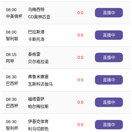
乌梅西特
08:00
0:0
直播中
中美俱杯
CD奥林匹亚
巴拉斯港
08:00
0:0
直播中
智利联
卡斯托洛
泰格雷
08:15
0:0
直播中
阿甲
贝尔格拉诺
弗鲁米嫩塞
08:30
0:0
直播中
巴西杯
瓦斯科达伽马
福塔雷萨
08:30
0:0
直播中
巴西杯
帕尔梅拉斯
伊基克体育
08:30
0:0
直播中
智利杯
利马切颜色