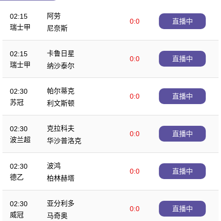
阿劳
02:15
0:0
直播中
瑞士甲
尼奈斯
卡鲁日星
02:15
0:0
直播中
瑞士甲
纳沙泰尔
帕尔蒂克
02:30
0:0
直播中
苏冠
利文斯顿
克拉科夫
02:30
0:0
直播中
波兰超
华沙普洛克
波鸿
02:30
0:0
直播中
德乙
柏林赫塔
亚分利多
02:30
0:0
直播中
威冠
马奇奥