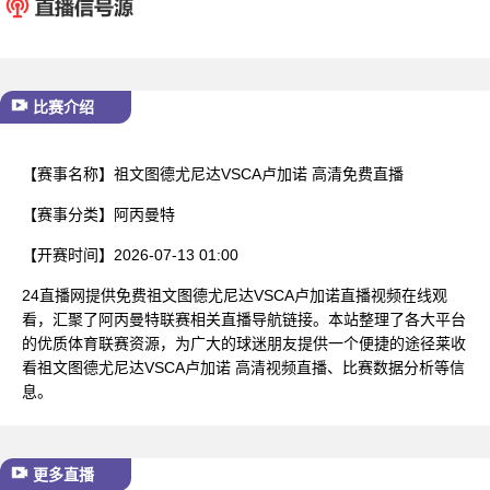
已结束
比赛介绍
【赛事名称】
祖文图德尤尼达VSCA卢加诺 高清免费直播
【赛事分类】
阿丙曼特
【开赛时间】
2026-07-13 01:00
24直播网提供免费祖文图德尤尼达VSCA卢加诺直播视频在线观
看，汇聚了阿丙曼特联赛相关直播导航链接。本站整理了各大平台
的优质体育联赛资源，为广大的球迷朋友提供一个便捷的途径莱收
看祖文图德尤尼达VSCA卢加诺 高清视频直播、比赛数据分析等信
息。
更多直播