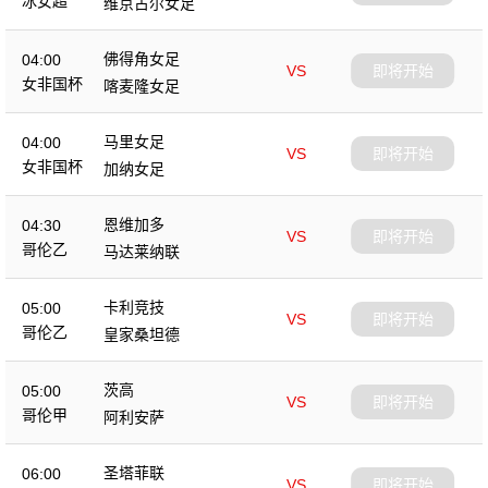
冰女超
维京古尔女足
佛得角女足
04:00
VS
即将开始
女非国杯
喀麦隆女足
马里女足
04:00
VS
即将开始
女非国杯
加纳女足
恩维加多
04:30
VS
即将开始
哥伦乙
马达莱纳联
卡利竞技
05:00
VS
即将开始
哥伦乙
皇家桑坦德
茨高
05:00
VS
即将开始
哥伦甲
阿利安萨
圣塔菲联
06:00
VS
即将开始