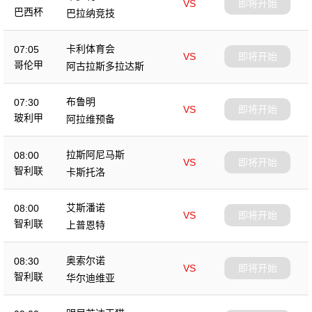
VS
即将开始
巴西杯
巴拉纳竞技
卡利体育会
07:05
VS
即将开始
哥伦甲
阿古拉斯多拉达斯
布鲁明
07:30
VS
即将开始
玻利甲
阿拉维预备
拉斯阿尼马斯
08:00
VS
即将开始
智利联
卡斯托洛
艾斯潘诺
08:00
VS
即将开始
智利联
上普恩特
奥索尔诺
08:30
VS
即将开始
智利联
华尔迪维亚