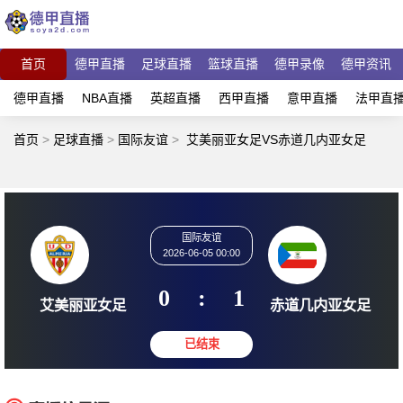
首页
德甲直播
足球直播
篮球直播
德甲录像
德甲资讯
德甲直播
NBA直播
英超直播
西甲直播
意甲直播
法甲直
首页
>
足球直播
>
国际友谊
>
艾美丽亚女足VS赤道几内亚女足
国际友谊
2026-06-05 00:00
0
:
1
艾美丽亚女足
赤道几内