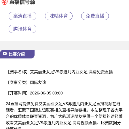
已结束
高清直播
咪咕体育
免费直播
腾讯体育
比赛介绍
【赛事名称】
艾美丽亚女足VS赤道几内亚女足 高清免费直播
【赛事分类】
国际友谊
【开赛时间】
2026-06-05 00:00
24直播网提供免费艾美丽亚女足VS赤道几内亚女足直播视频在线
观看，汇聚了国际友谊联赛相关直播导航链接。本站整理了各大平
台的优质体育联赛资源，为广大的球迷朋友提供一个便捷的途径莱
收看艾美丽亚女足VS赤道几内亚女足 高清视频直播、比赛数据分
析等信息。