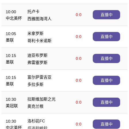
托卢卡
10:00
0:0
直播中
中北美杯
西雅图海湾人
米拿罗斯
10:05
0:0
直播中
墨联
哥利卡米诺斯
迪亚布罗斯
10:15
0:0
直播中
墨联
弗雷塞罗斯
富尔萨雷吉亚
10:15
0:0
直播中
墨联
多拉多斯
拉斯维加斯之光
10:30
0:0
直播中
美冠联
奥克兰根
洛杉矶FC
10:30
0:0
直播中
中北美杯
瓜达拉哈拉