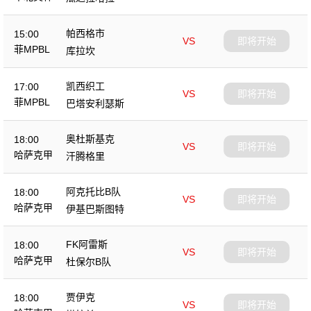
帕西格市
15:00
VS
即将开始
菲MPBL
库拉坎
凯西织工
17:00
VS
即将开始
菲MPBL
巴塔安利瑟斯
奥杜斯基克
18:00
VS
即将开始
哈萨克甲
汗腾格里
阿克托比B队
18:00
VS
即将开始
哈萨克甲
伊基巴斯图特
FK阿雷斯
18:00
VS
即将开始
哈萨克甲
杜保尔B队
贾伊克
18:00
VS
即将开始